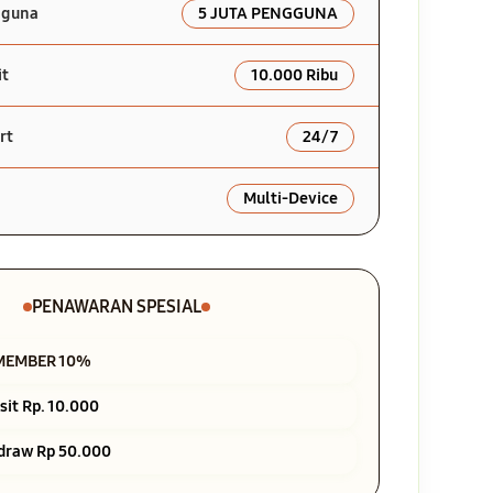
gguna
5 JUTA PENGGUNA
it
10.000 Ribu
rt
24/7
Multi-Device
PENAWARAN SPESIAL
MEMBER 10%
it Rp. 10.000
draw Rp 50.000