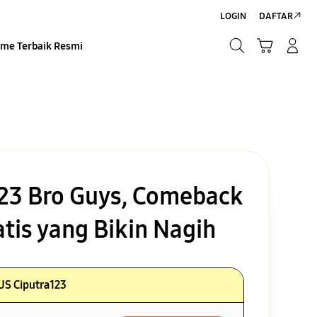
LOGIN
DAFTAR
Cari
Troli
Login/Sign-Up
me Terbaik Resmi
Cari
23 Bro Guys, Comeback
tis yang Bikin Nagih
S Ciputra123