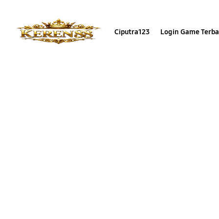
Skip
to
content
Ciputra123
Login Game Terba