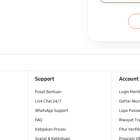
Support
Account
Pusat Bantuan
Login Mem
Live Chat 24/7
Daftar Aku
WhatsApp Support
Lupa Passw
FAQ
Riwayat Tr
Kebijakan Privasi
Fitur Verifi
Syarat & Ketentuan
Program VI