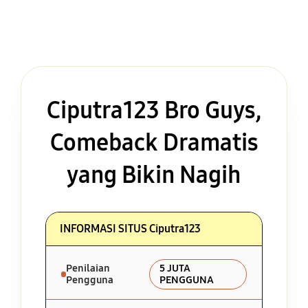
Ciputra123 Bro Guys,
Comeback Dramatis
yang Bikin Nagih
INFORMASI SITUS Ciputra123
Penilaian
5 JUTA
Pengguna
PENGGUNA