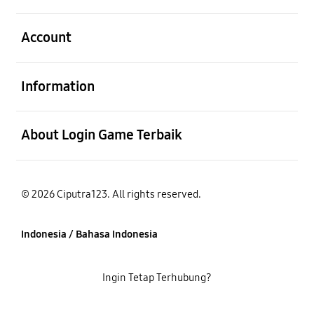
Buka
Account
Buka
Information
Buka
About Login Game Terbaik
© 2026 Ciputra123. All rights reserved.
Indonesia / Bahasa Indonesia
Ingin Tetap Terhubung?