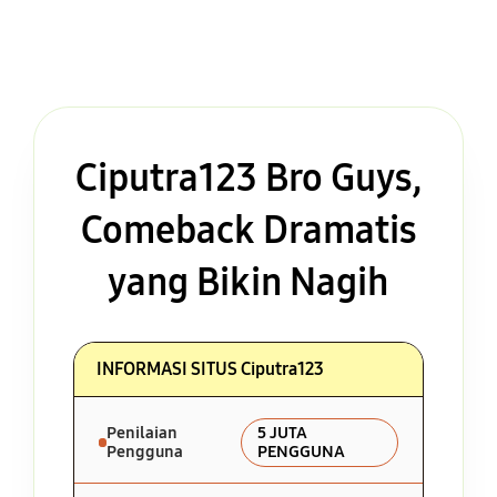
Ciputra123 Bro Guys,
Comeback Dramatis
yang Bikin Nagih
INFORMASI SITUS Ciputra123
Penilaian
5 JUTA
Pengguna
PENGGUNA