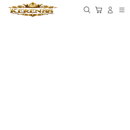
Skip
to
Cari
Troli
Login
Navigation
content