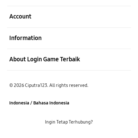
Buka
Account
Buka
Information
Buka
About Login Game Terbaik
© 2026 Ciputra123. All rights reserved.
Indonesia / Bahasa Indonesia
Ingin Tetap Terhubung?