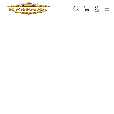
Skip
to
Cari
Troli
Login
Navigation
content