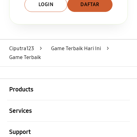
LOGIN
DAFTAR
Layer Popup Close
Ciputra123
>
Game Terbaik Hari Ini
>
Game Terbaik
Buka
Footer Navigation
Products
Buka
Services
Buka
Support