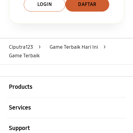
LOGIN
DAFTAR
Layer Popup Close
Ciputra123
>
Game Terbaik Hari Ini
>
Game Terbaik
Buka
Footer Navigation
Products
Buka
Services
Buka
Support