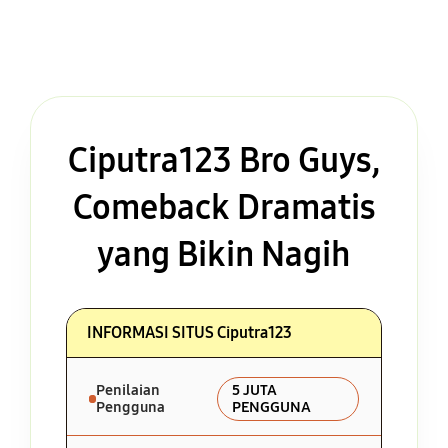
Ciputra123 Bro Guys,
Comeback Dramatis
yang Bikin Nagih
INFORMASI SITUS Ciputra123
Penilaian
5 JUTA
Pengguna
PENGGUNA