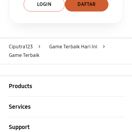
LOGIN
DAFTAR
Layer Popup Close
Ciputra123
>
Game Terbaik Hari Ini
>
Game Terbaik
Buka
Footer Navigation
Products
Buka
Services
Buka
Support