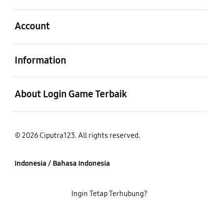
Buka
Account
Buka
Information
Buka
About Login Game Terbaik
© 2026 Ciputra123. All rights reserved.
Indonesia / Bahasa Indonesia
Ingin Tetap Terhubung?