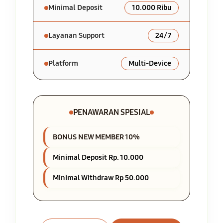
Minimal Deposit
10.000 Ribu
Layanan Support
24/7
Platform
Multi-Device
PENAWARAN SPESIAL
BONUS NEW MEMBER 10%
Minimal Deposit Rp. 10.000
Minimal Withdraw Rp 50.000