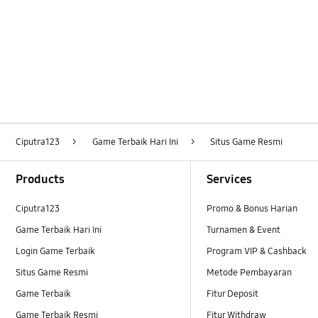
Layer Popup Close
Ciputra123
>
Game Terbaik Hari Ini
>
Situs Game Resmi
Footer Navigation
Products
Services
Ciputra123
Promo & Bonus Harian
Game Terbaik Hari Ini
Turnamen & Event
Login Game Terbaik
Program VIP & Cashback
Situs Game Resmi
Metode Pembayaran
Game Terbaik
Fitur Deposit
Game Terbaik Resmi
Fitur Withdraw