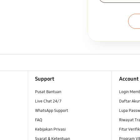
Support
Account
Pusat Bantuan
Login Mem
Live Chat 24/7
Daftar Aku
WhatsApp Support
Lupa Passw
FAQ
Riwayat Tr
Kebijakan Privasi
Fitur Verifi
Syarat & Ketentuan
Program VI