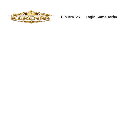
Skip
to
content
Ciputra123
Login Game Terba