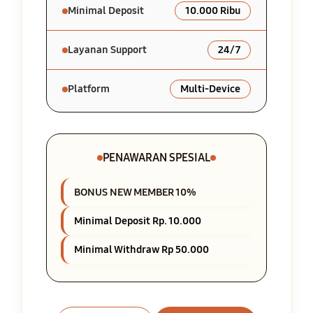
Minimal Deposit
10.000 Ribu
Layanan Support
24/7
Platform
Multi-Device
PENAWARAN SPESIAL
BONUS NEW MEMBER 10%
Minimal Deposit Rp. 10.000
Minimal Withdraw Rp 50.000