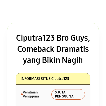
Ciputra123 Bro Guys,
Comeback Dramatis
yang Bikin Nagih
INFORMASI SITUS Ciputra123
Penilaian
5 JUTA
Pengguna
PENGGUNA