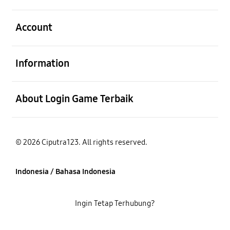
Buka
Account
Buka
Information
Buka
About Login Game Terbaik
© 2026 Ciputra123. All rights reserved.
Indonesia / Bahasa Indonesia
Ingin Tetap Terhubung?