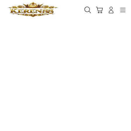
Skip
to
Cari
Troli
Login
Navigation
content