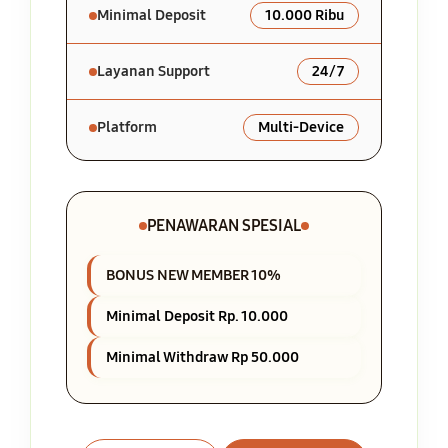
Minimal Deposit
10.000 Ribu
Layanan Support
24/7
Platform
Multi-Device
PENAWARAN SPESIAL
BONUS NEW MEMBER 10%
Minimal Deposit Rp. 10.000
Minimal Withdraw Rp 50.000