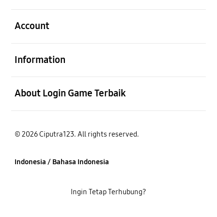
Buka
Account
Buka
Information
Buka
About Login Game Terbaik
© 2026 Ciputra123. All rights reserved.
Indonesia / Bahasa Indonesia
Ingin Tetap Terhubung?