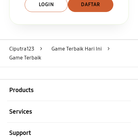
LOGIN
DAFTAR
Layer Popup Close
Ciputra123
>
Game Terbaik Hari Ini
>
Game Terbaik
Buka
Footer Navigation
Products
Buka
Services
Buka
Support